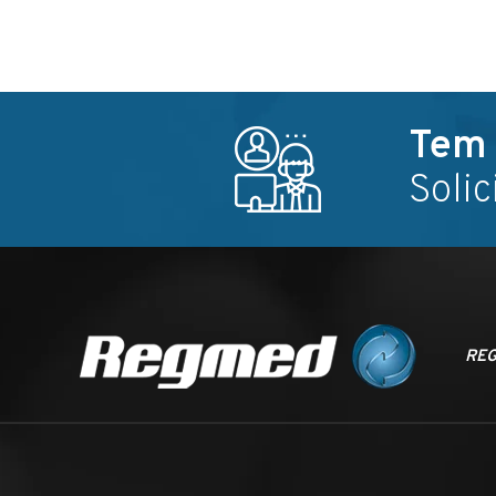
Tem 
Soli
RE