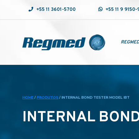
+55 11 3601-5700
+55 11 9 9150
REGME
HOME
/
PRODUTOS
/
INTERNAL BOND TESTER MODEL IBT
INTERNAL BOND